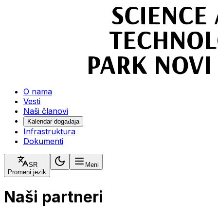
O nama
Vesti
Naši članovi
Kalendar događaja
Infrastruktura
Dokumenti
SR
Meni
Promeni jezik
Naši partneri