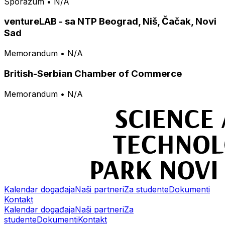
Sporazum • N/A
ventureLAB - sa NTP Beograd, Niš, Čačak, Novi
Sad
Memorandum • N/A
British-Serbian Chamber of Commerce
Memorandum • N/A
Kalendar događaja
Naši partneri
Za studente
Dokumenti
Kontakt
Kalendar događaja
Naši partneri
Za
studente
Dokumenti
Kontakt